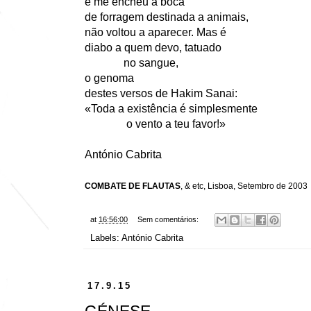
e me encheu a boca
de forragem destinada a animais,
não voltou a aparecer. Mas é
diabo a quem devo, tatuado
no sangue,
o genoma
destes versos de Hakim Sanai:
«Toda a existência é simplesmente
o vento a teu favor!»
António Cabrita
COMBATE DE FLAUTAS
, & etc, Lisboa, Setembro de 2003
at
16:56:00
Sem comentários:
Labels:
António Cabrita
17.9.15