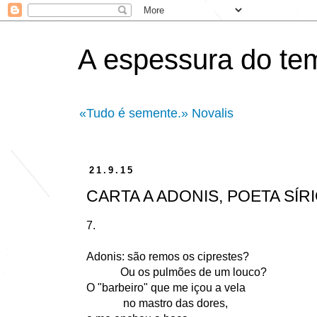
A espessura do te
«Tudo é semente.» Novalis
21.9.15
CARTA A ADONIS, POETA SÍR
7.
Adonis: são remos os ciprestes?
Ou os pulmões de um louco?
O "barbeiro" que me içou a vela
no mastro das dores,